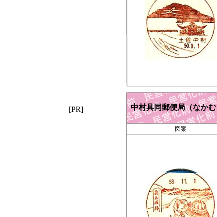
中村具同郵便局（なかむ
[PR]
図案