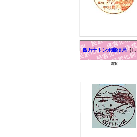
四万十トンボ郵便局
（し
図案