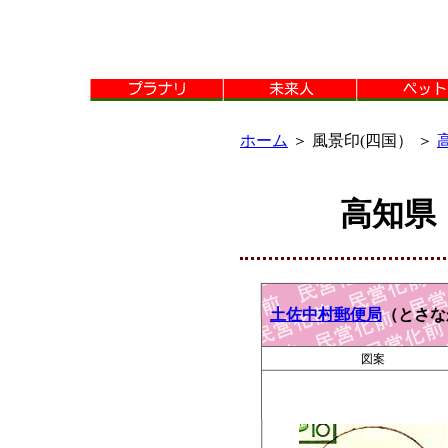
ホーム
＞ 風景印(四国） ＞
高知県
土佐中村郵便局
（とさな
図案