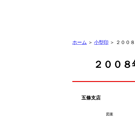
ホーム
＞
小型印
＞ ２００
２００８
五條支店
図案